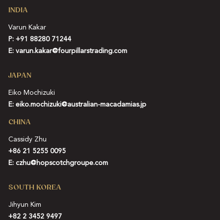
INDIA
Varun Kakar
P:
+91 88280 71244
E:
varun.kakar@fourpillarstrading.com
JAPAN
Eiko Mochizuki
E:
eiko.mochizuki@australian-macadamias.jp
CHINA
Cassidy Zhu
+86 21 5255 0095
E:
czhu@hopscotchgroupe.com
SOUTH KOREA
Jihyun Kim
+82 2 3452 9497