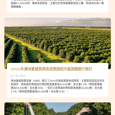
超過41,000公頃，橫跨多個地區，主要位於新南威爾斯和昆士蘭，西澳洲也有少量
規模種植。
2024年澳洲夏威夷果收成預測因天氣挑戰進行修訂
8 7 月, 2024
澳洲夏威夷果協會（AMS）修訂了2024年夏威夷果收成預測，主要原因是惡劣的天
氣條件。更新後的預測估計帶殼堅果產量為50,830噸，含水量3.5%（帶殼堅果產
量為54,500噸，含水量10%），低於之前預測的帶殼堅果產量56,000噸，含水量
3.5%（帶殼堅果產量為60,000噸，含水量10%）。