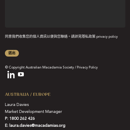
息
同意我們收集您的個人資訊以便與您聯絡。請詳見隱私政策
privacy policy
送出
© Copyright Australian Macadamia Society /
Privacy Policy
AUSTRALIA / EUROPE
Laura Davies
Market Development Manager
P: 1800 262 426
E:
laura.davies@macadamias.org