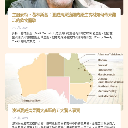
主廚麥特・葛林斯基：夏威夷果這類的原生食材如何帶來難
忘的飲食體驗
9 9 月, 2024
麥特・葛林斯基（Matt Golinski）是澳洲料理界擁有影響力的知名主廚，他曾在一
些澳洲頂尖餐廳擔任行政主廚，他也是深受喜愛的澳洲電視影集《Ready Steady
Cook》原班成員之一。
澳洲夏威夷果兩大產區的五大驚人事實
8 8 月, 2024
澳洲是夏威夷果樹的原鄉，擁有扎根於古老雨林中的繁盛產業。夏威夷果樹源自六
千萬年前的澳洲大地，我們將之轉為商業化產業已有五十年之久，夏威夷果園佔地