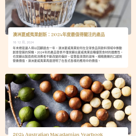
澳洲夏威夷果創新：2024年度最值得關注的產品
18 12 月, 2024
年末總是讓人得以回顧過去一年，澳洲夏威夷果如何在全球食品與飲料領域中推動
創意發展的契機。2024年的產品發表不僅突顯出夏威夷果這種優質食材的適應性，
也突顯出製造商和消費者不斷改變的偏好。從豐盈滑潤的滋味、細緻脆嫩的口感到
營養價值，澳洲夏威夷果再度證明了在各式各樣的應用中的價值。
2024 Australian Macadamias Yearbook