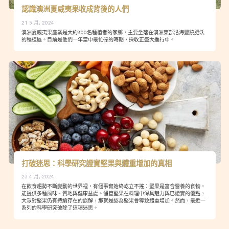
認識澳洲夏威夷果收成背後的人們
21 5 月, 2024
澳洲夏威夷果產業是大約800名種植者的家鄉，主要坐落在澳洲東部沿海豐饒肥沃
的種植區。目前是他們一年當中最忙碌的時期，採收正盛大進行中。
打破迷思：科學研究證實堅果與體重增加的真相
23 4 月, 2024
在飲食趨勢不斷變動的世界裡，有個事實始終屹立不搖：堅果是富含營養的食物，
能提供多種風味、質地與健康益處。儘管堅果在料理中深具魅力與已證實的優點，
大眾對堅果仍有持續存在的誤解，那就是認為堅果會導致體重增加。然而，最近一
系列的科學研究破除了這項迷思。