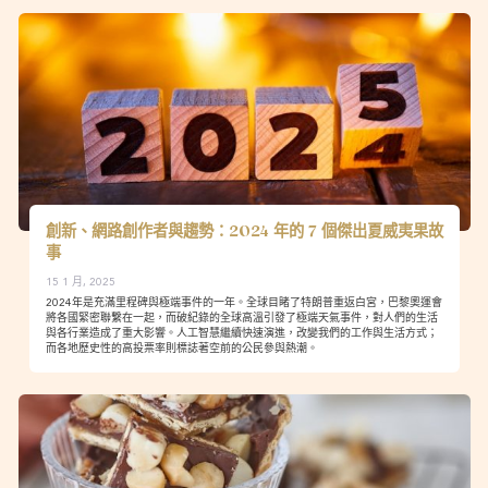
創新、網路創作者與趨勢：2024 年的 7 個傑出夏威夷果故
事
15 1 月, 2025
2024年是充滿里程碑與極端事件的一年。全球目睹了特朗普重返白宮，巴黎奧運會
將各國緊密聯繫在一起，而破紀錄的全球高溫引發了極端天氣事件，對人們的生活
與各行業造成了重大影響。人工智慧繼續快速演進，改變我們的工作與生活方式；
而各地歷史性的高投票率則標誌著空前的公民參與熱潮。