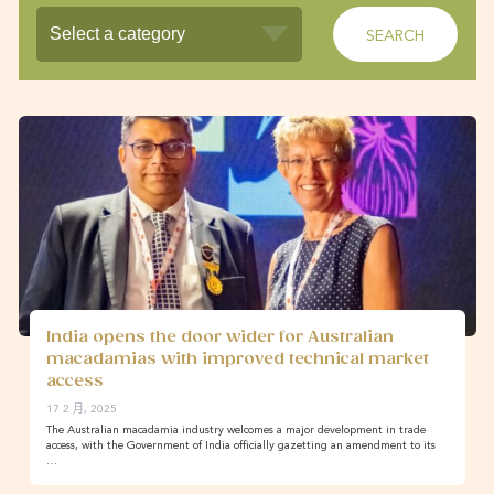
India opens the door wider for Australian
macadamias with improved technical market
access
17 2 月, 2025
The Australian macadamia industry welcomes a major development in trade
access, with the Government of India officially gazetting an amendment to its
…