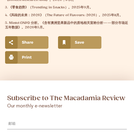
3. 《零食趋势》（Trending in Snacks）。2025年9月。
4.《风味的未来：2026》（The Future of Flavours: 2026）。2025年11月。
5. Mintel GNPD 分析。《含有澳洲坚果新品中的质地相关宣称分析——部分市场近
五年数据》。2026年5月。
Subscribe to The Macadamia Review
Our monthly e-newsletter
邮
箱
*