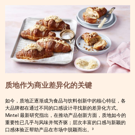
质地作为商业差异化的关键
如今，质地正逐渐成为食品与饮料创新中的核心特征，各
大品牌都在通过不同的口感设计寻找新的差异化方式。
Mintel 最新研究指出，在推动产品创新方面，质地如今的
重要性已几乎与风味并驾齐驱；层次丰富的口感与新颖的
口感体验正帮助产品在市场中脱颖而出。³