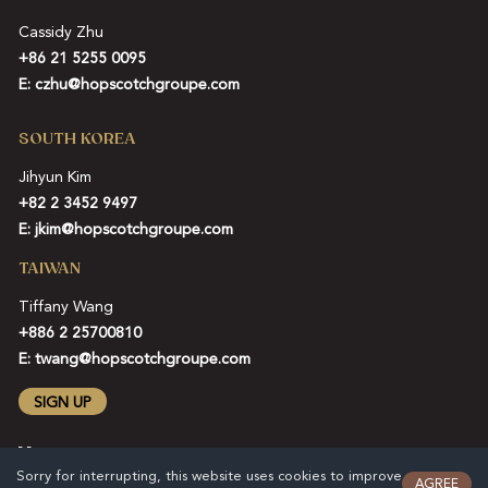
Cassidy Zhu
+86 21 5255 0095
E:
czhu@hopscotchgroupe.com
SOUTH KOREA
Jihyun Kim
+82 2 3452 9497
E:
jkim@hopscotchgroupe.com
TAIWAN
Tiffany Wang
+886 2 25700810
E:
twang@hopscotchgroupe.com
SIGN UP
Sorry for interrupting, this website uses cookies to improve
AGREE