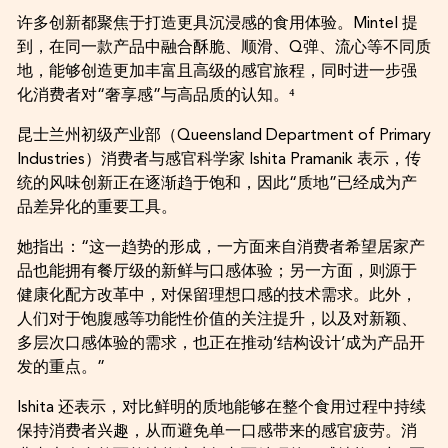
许多创新都聚焦于打造更具沉浸感的食用体验。Mintel 提
到，在同一款产品中融合酥脆、顺滑、Q弹、流心等不同质
地，能够创造更加丰富且高级的感官旅程，同时进一步强
化消费者对“奢享感”与高品质的认知。⁴
昆士兰州初级产业部（Queensland Department of Primary
Industries）消费者与感官科学家 Ishita Pramanik 表示，传
统的风味创新正在逐渐趋于饱和，因此“质地”已经成为产
品差异化的重要工具。
她指出：“这一趋势的形成，一方面来自消费者希望居家产
品也能拥有餐厅级的新鲜与口感体验；另一方面，则源于
健康化配方改革中，对保留理想口感的技术需求。此外，
人们对于饱腹感等功能性价值的关注提升，以及对新颖、
多层次口感体验的需求，也正在推动‘结构设计’成为产品开
发的重点。”
Ishita 还表示，对比鲜明的质地能够在整个食用过程中持续
保持消费者兴趣，从而避免单一口感带来的感官疲劳。消