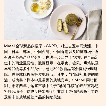
Mintel 全球新品数据库（GNPD）对过去五年间澳洲、中
国、日本、韩国、中国台湾、中国香港以及印度市场中含
有澳洲坚果产品的分析，也进一步凸显了“质地”在产品定
位中的商业重要性。数据显示，在零食、糖果、烘焙以及
早餐谷物等多个品类中，超过300款新品都会特别强调酥
脆、香脆或脆裂感等质地特点。其中，与“脆感”相关的描
述，成为整个样本中最常见的质地卖点。⁵ Mintel 同时预
测，未来两年，这些市场中关于“酥脆口感”的产品宣称还
将持续增长，这也反映出整个行业对于更强感官吸引力以
及更丰富质地反差产品的持续关注。