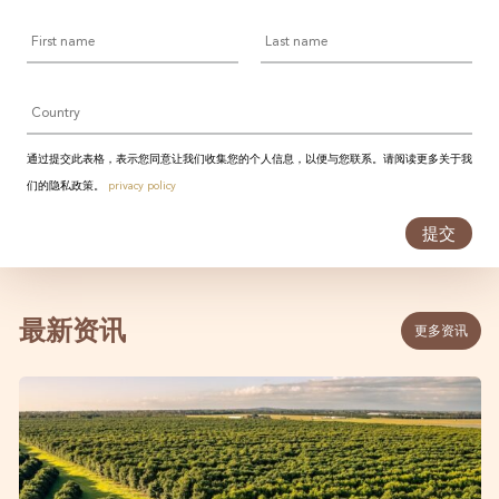
First
Last
name
name
Country
通过提交此表格，表示您同意让我们收集您的个人信息，以便与您联系。请阅读更多关于我
们的隐私政策。
privacy policy
提交
最新资讯
更多资讯