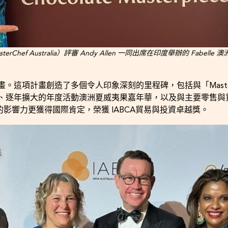
asterChef Australia）評審 Andy Allen 一同出席在印度舉辦的 Fab
項計畫創造了多個令人印象深刻的里程碑，包括與「MasterChef
、逐年擴大的年度活動澳洲夏威夷果嘉年華，以及與主要零售與
畫的影響力更獲得國際肯定，榮獲 IABCA貿易與投資卓越獎。