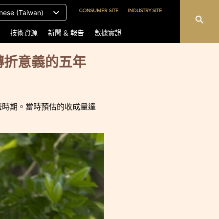
CONSUMER SITE
INDUSTRY SITE
nese (Taiwan)
技術資源
新聞 & 報告
數據實證
有轉折意義的五年
處於鼎盛時期。當時預估的收成量達