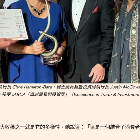
長 Clare Hamilton-Bate、昆士蘭貿易暨投資局執行長 Justin McGowan，以及
接受 IABCA「卓越貿易與投資獎」（Excellence in Trade & Investmen
工作的最大收穫之一就是它的多樣性。她說道：「這是一個結合了消