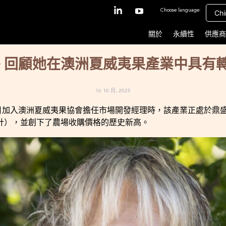
Choose language:
Chi
關於
永續性
供應商
Price 回顧她在澳洲夏威夷果產業中具
16 10 月, 2025
 2020 年 6 月加入澳洲夏威夷果協會擔任市場開發經理時，該產業正
 含水量計），並創下了農場收購價格的歷史新高。