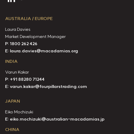
AUSTRALIA / EUROPE
Laura Davies
Market Development Manager
P: 1800 262 426
E:
laura.davies@macadamias.org
INDIA
Varun Kakar
P:
+91 88280 71244
E:
varun.kakar@fourpillarstrading.com
JAPAN
Eiko Mochizuki
E:
eiko.mochizuki@australian-macadamias.jp
CHINA