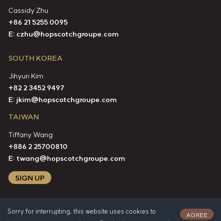
Cassidy Zhu
+86 21 5255 0095
E:
czhu@hopscotchgroupe.com
SOUTH KOREA
Jihyun Kim
+82 2 3452 9497
E:
jkim@hopscotchgroupe.com
TAIWAN
Tiffany Wang
+886 2 25700810
E:
twang@hopscotchgroupe.com
SIGN UP
Sorry for interrupting, this website uses cookies to
AGREE