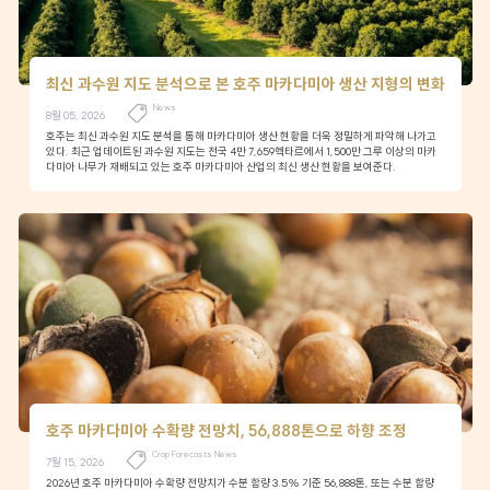
최신 과수원 지도 분석으로 본 호주 마카다미아 생산 지형의 변화
News
8월 05, 2026
호주는 최신 과수원 지도 분석을 통해 마카다미아 생산 현황을 더욱 정밀하게 파악해 나가고
있다. 최근 업데이트된 과수원 지도는 전국 4만 7,659헥타르에서 1,500만 그루 이상의 마카
다미아 나무가 재배되고 있는 호주 마카다미아 산업의 최신 생산 현황을 보여준다.
호주 마카다미아 수확량 전망치, 56,888톤으로 하향 조정
Crop Forecasts News
7월 15, 2026
2026년 호주 마카다미아 수확량 전망치가 수분 함량 3.5% 기준 56,888톤, 또는 수분 함량