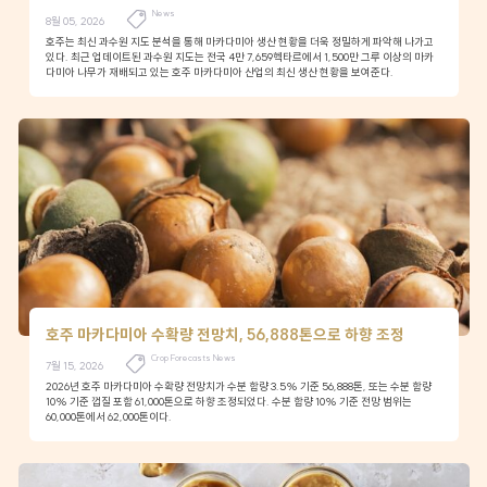
News
8월 05, 2026
호주는 최신 과수원 지도 분석을 통해 마카다미아 생산 현황을 더욱 정밀하게 파악해 나가고
있다. 최근 업데이트된 과수원 지도는 전국 4만 7,659헥타르에서 1,500만 그루 이상의 마카
다미아 나무가 재배되고 있는 호주 마카다미아 산업의 최신 생산 현황을 보여준다.
호주 마카다미아 수확량 전망치, 56,888톤으로 하향 조정
Crop Forecasts News
7월 15, 2026
2026년 호주 마카다미아 수확량 전망치가 수분 함량 3.5% 기준 56,888톤, 또는 수분 함량
10% 기준 껍질 포함 61,000톤으로 하향 조정되었다. 수분 함량 10% 기준 전망 범위는
60,000톤에서 62,000톤이다.