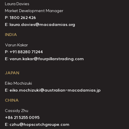
Laura Davies
Market Development Manager
P: 1800 262 426
E:
laura.davies@macadamias.org
INDIA
Varun Kakar
P:
+91 88280 71244
E:
varun.kakar@fourpillarstrading.com
JAPAN
Eiko Mochizuki
E:
eiko.mochizuki@australian-macadamias.jp
CHINA
Cassidy Zhu
+86 21 5255 0095
E:
czhu@hopscotchgroupe.com