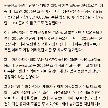
퀸즐랜드 농림수산부가 개발한 과학적 기후 모델을 바탕으로 한 예
측에 따르면, 2026년 호주 마카다미아 생산량은 수분 함량 3.5%
기준(껍질 포함) 5만 9,080톤, 수분 함량 10% 기준(껍질 포함) 6
만 3,350톤에 이를 것으로 전망된다.*
이번 전망치는 수분 함량 3.5% 기준 껍질 포함 4만 3,800톤을 기
록한 2025년 생산량 대비 뚜렷한 회복을 나타낸다. 2025년은 전
생산 지역에서 발생한 심각한 기상 이변과 그에 따른 영향으로, 기
록된 이래로 가장 어려웠던 시즌 중 하나로 평가된다.
호주 마카다미아 협회(AMS) CEO 클레어 해밀턴-베이트(Clare
Hamilton-Bate)는 2026년 초기 지표가 고무적이라고 밝혔다.
대부분의 생산 지역에서 재배 환경이 개선되었고 전반적인 전망도
긍정적이라는 설명이다.
그녀는 “많은 과수원에서 개화가 강하게 이뤄졌고 시기도 다소 빨
랐다. 교차 수분에 유리한 조건이 형성됐으며, 착과 상태도 전반적
으로 초기 예상을 웃돌고 있다”고 말했다. 이어 “우호적인 기상 조
건이 과실 유지에 도움을 주고 있으며, 재배 농가들은 지난해 대비