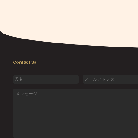
Contact us
氏
メ
名
ー
ル
メ
ア
ッ
ド
セ
レ
ー
ス
ジ