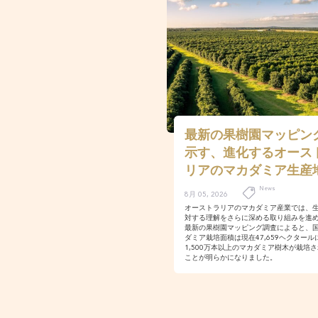
最新の果樹園マッピン
示す、進化するオース
リアのマカダミア生産
News
8月 05, 2026
オーストラリアのマカダミア産業では、
対する理解をさらに深める取り組みを進
最新の果樹園マッピング調査によると、
ダミア栽培面積は現在47,659ヘクタール
1,500万本以上のマカダミア樹木が栽培
ことが明らかになりました。