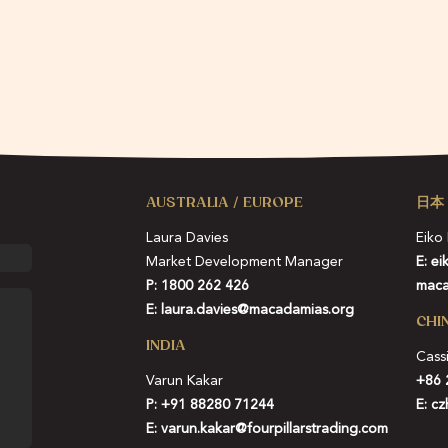
AUSTRALIA / EUROPE
日本
Laura Davies
Eiko
Market Development Manager
E:
ei
P: 1800 262 426
maca
E:
laura.davies@macadamias.org
CHI
INDIA
Cass
Varun Kakar
+86 
P:
+91 88280 71244
E:
cz
E:
varun.kakar@fourpillarstrading.com