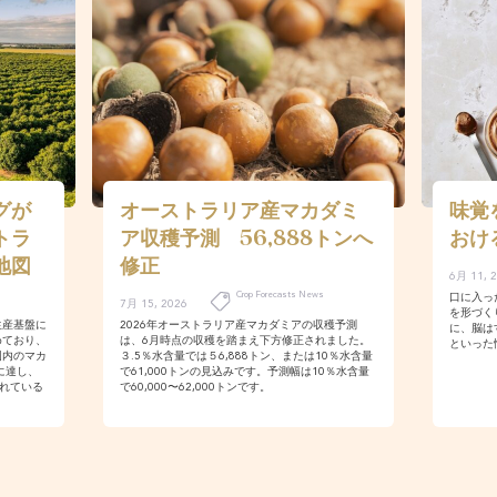
グが
オーストラリア産マカダミ
味覚
トラ
ア収穫予測 56,888トンへ
おけ
地図
修正
6月 11, 
Crop Forecasts News
口に入っ
7月 15, 2026
を形づく
生産基盤に
2026年オーストラリア産マカダミアの収穫予測
に、脳は
めており、
は、6月時点の収穫を踏まえ下方修正されました。
といった
国内のマカ
３.5％水含量では５6,888トン、または10％水含量
に達し、
で61,000トンの見込みです。予測幅は10％水含量
されている
で60,000〜62,000トンです。