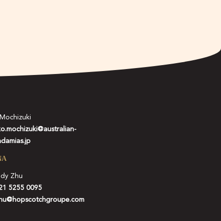
 Mochizuki
ko.mochizuki@australian-
damias.jp
NA
idy Zhu
21 5255 0095
hu@hopscotchgroupe.com