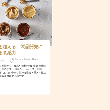
を超える、製品開発に
る食感力
Consumer Insights News
2026
た瞬間から、食品や飲料の“食感”は食体験
り始めます。 風味をしっかり感じる前
すでに口の中から伝わる構造・動き・抵抗
情報を処理するのです。