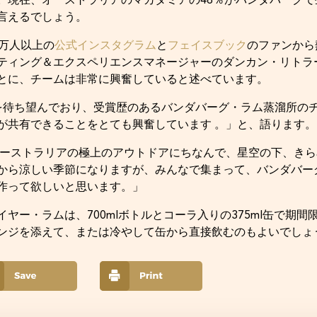
。現在、オーストラリアのマカダミアの46％がバンダバーグ
言えるでしょう。
0万人以上の
公式インスタグラム
と
フェイスブック
のファンから
ティング＆エクスペリエンスマネージャーのダンカン・リトラ
とに、チームは非常に興奮していると述べています。
を待ち望んでおり、受賞歴のあるバンダバーグ・ラム蒸溜所の
が共有できることをとても興奮しています 。」と、語ります。
オーストラリアの極上のアウトドアにちなんで、星空の下、き
から涼しい季節になりますが、みんなで集まって、バンダバー
作って欲しいと思います。」
ヤー・ラムは、700mlボトルとコーラ入りの375ml缶で期
ンジを添えて、または冷やして缶から直接飲むのもよいでしょ