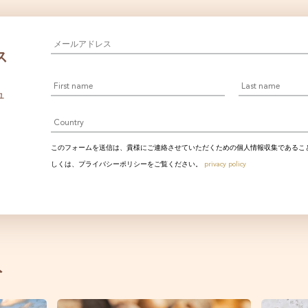
メ
ー
ス
ル
First
Last
ア
name
name
ド
ュ
レ
Country
ス
*
このフォームを送信は、貴様にご連絡させていただくための個人情報収集であるこ
しくは、プライバシーポリシーをご覧ください。
privacy policy
ト