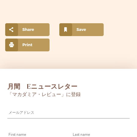
月間 Eニュースレター
「マカダミア・レビュー」に登録
メ
ー
ル
ア
First
Last
ド
name
name