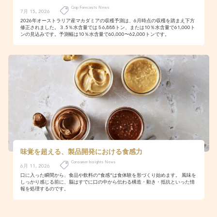
Crop Forecasts News
7月 15, 2026
2026年オーストラリア産マカダミアの収穫予測は、6月時点の収穫を踏まえ下方
修正されました。３.5％水含量では５6,888トン、または10％水含量で61,000ト
ンの見込みです。予測幅は10％水含量で60,000〜62,000トンです。
味覚を超える、製品開発における食感力
Consumer Insights News
6月 11, 2026
口に入った瞬間から、食品や飲料の“食感”は食体験を形づくり始めます。 風味を
しっかり感じる前に、脳はすでに口の中から伝わる構造・動き・抵抗といった情
報を処理するのです。