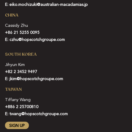
E:
eiko.mochizuki@australian-macadamias.jp
CHINA
Cassidy Zhu
+86 21 5255 0095
E:
czhu@hopscotchgroupe.com
SOUTH KOREA
Jihyun Kim
+82 2 3452 9497
E:
jkim@hopscotchgroupe.com
TAIWAN
Tiffany Wang
+886 2 25700810
E:
twang@hopscotchgroupe.com
SIGN UP