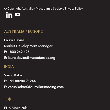
© Copyright Australian Macadamia Society /
Privacy Policy
AUSTRALIA / EUROPE
Laura Davies
Market Development Manager
P: 1800 262 426
E:
laura.davies@macadamias.org
INDIA
Varun Kakar
P:
+91 88280 71244
E:
varun.kakar@fourpillarstrading.com
日本
Eiko Mochizuki