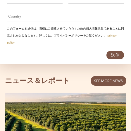
レ
ス
Country
*
このフォームを送信は、貴様にご連絡させていただくための個人情報収集であることに同
意されたとみなします。詳しくは、プライバシーポリシーをご覧ください。
privacy
policy
送信
ニュース＆レポート
SEE MORE NEWS