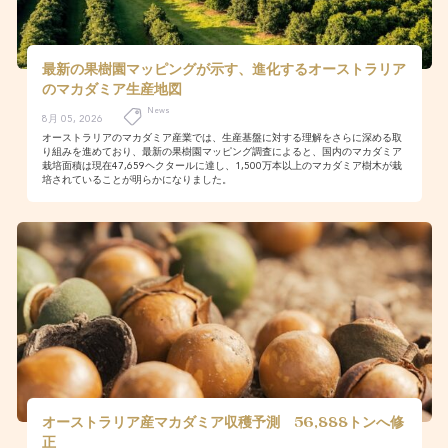
最新の果樹園マッピングが示す、進化するオーストラリア
のマカダミア生産地図
News
8月 05, 2026
オーストラリアのマカダミア産業では、生産基盤に対する理解をさらに深める取
り組みを進めており、最新の果樹園マッピング調査によると、国内のマカダミア
栽培面積は現在47,659ヘクタールに達し、1,500万本以上のマカダミア樹木が栽
培されていることが明らかになりました。
オーストラリア産マカダミア収穫予測 56,888トンへ修
正